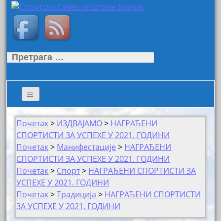
Претрага
за:
Почетак
>
ИЗДВАЈАМО
>
НАГРАЂЕНИ
СПОРТИСТИ ЗА УСПЕХЕ У 2021. ГОДИНИ
Почетак
>
Манифестације
>
НАГРАЂЕНИ
СПОРТИСТИ ЗА УСПЕХЕ У 2021. ГОДИНИ
Почетак
>
Спорт
>
НАГРАЂЕНИ СПОРТИСТИ ЗА
УСПЕХЕ У 2021. ГОДИНИ
Почетак
>
Традиција
>
НАГРАЂЕНИ СПОРТИСТИ
ЗА УСПЕХЕ У 2021. ГОДИНИ