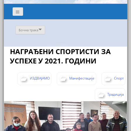
Бочна трака
НАГРАЂЕНИ СПОРТИСТИ ЗА
УСПЕХЕ У 2021. ГОДИНИ
ИЗДВАЈАМО
Манифестације
Спорт
Традиција