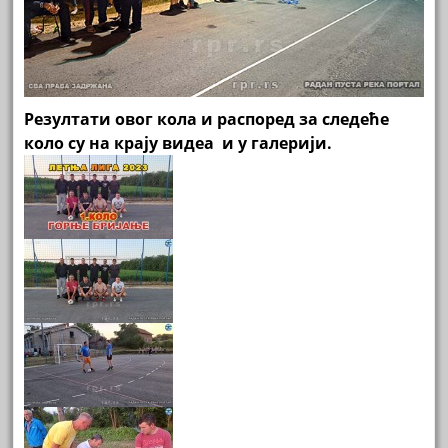
Резултати овог кола и распоред за следеће
коло су на крају видеа и у галерији.