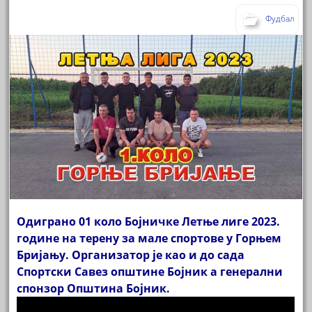
Фудбал
Одиграно 01 коло Бојничке Летње лиге 2023.
године на терену за мале спортове у Горњем
Бријању. Организатор је као и до сада
Спортски Савез општине Бојник а генерални
спонзор Општина Бојник.