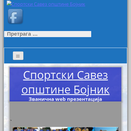
Претрага
за:
Спортски Савез
општине Бојник
Званична web презентација
`