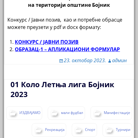
на територији општине Бојник
Конкурс / Јавни позив, као и потребне обрасце
можете преузети у pdf и docx формату:
КОНКУРС / ЈАВНИ ПОЗИВ
ОБРАЗАЦ-1 – АПЛИКАЦИОНИ ФОРМУЛАР
23. октобар 2023.
админ
01 Коло Летња лига Бојник
2023
ИЗДВАЈАМО
мали фудбал
Манифестације
Рекреација
Спорт
Турнири