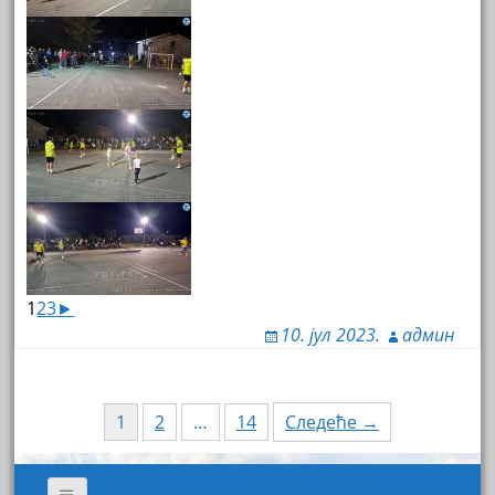
1
2
3
►
10. јул 2023.
админ
Навигација
1
2
…
14
Следеће →
кроз
чланке