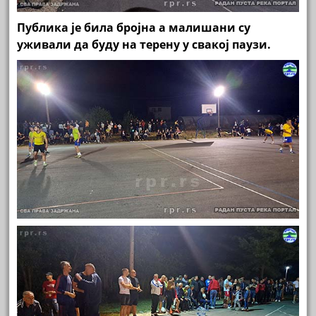
Публика је била бројна а малишани су
уживали да буду на терену у свакој паузи.