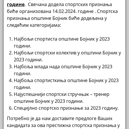
године
. Свечана додела спортских признања
биће организована 14.02.2024. године . Спортска
признања општине Бојник биће додељена у
следећим категоријама:
Најбољи спортиста општине Бојник у 2023
години.
Најбољи спортски колектив у општини Бојник у
2023 години.
Најбоља млада нада општине Бојник у 2023
години.
Најбоља спортисткиња општине Бојник у 2023
години.
Најуспешнији спортски стручњак – тренер
општине Бојник у 2023 години.
Специјлно спортско признање за 2023 годину.
Потребно је да нам доставите предлоге Ваших
кандидата за ова престижна спортска признања у