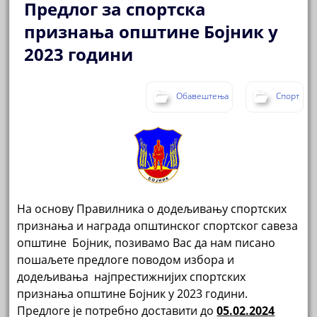
Предлог за спортска
признања општине Бојник у
2023 години
Обавештења
Спорт
На основу Правилника о додељивању спортских
признања и награда општинског спортског савеза
општине Бојник, позивамо Вас да нам писано
пошаљете предлоге поводом избора и
додељивања најпрестижнијих спортских
признања општине Бојник у 2023 години.
Предлоге је потребно доставити до
05
.
0
2.202
4