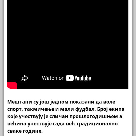
Мештани су још једном показали да воле
спорт, такмичење и мали фудбал. Број екипа
које учествују је сличан прошлогодишњем а
већина учествује сада већ традиционално
сваке године.