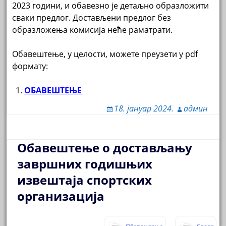
2023 години, и обавезно је детаљно образложити
сваки предлог. Достављени предлог без
образложења комисија неће раматрати.
Обавештење, у целости, можете преузети у pdf
формату:
ОБАВЕШТЕЊЕ
18. јануар 2024.
админ
Обавештење о достављању
завршних годишњих
извештаја спортских
организација