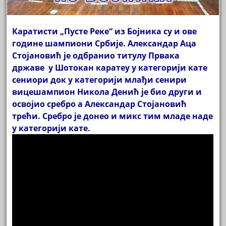
Каратисти „Пусте Реке“ из Бојника су и ове
године шампиони Србије. Александар Аца
Стојановић је одбранио титулу Првака
државе у Шотокан каратеу у категорији кате
сениори док у категорији млађи сенири
вицешампион Никола Денић је био други и
освојио сребро а Александар Стојановић
трећи. Сребро је донео и микс тим младе наде
у категорији кате.