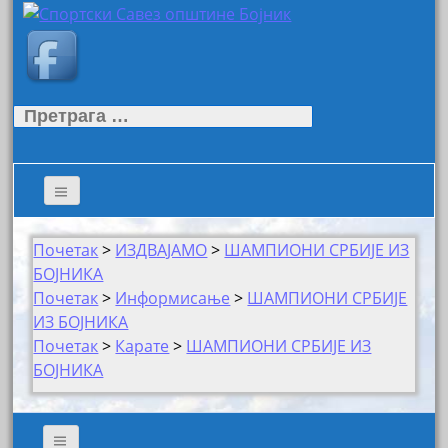
Претрага
за:
Почетак
>
ИЗДВАЈАМО
>
ШАМПИОНИ СРБИЈЕ ИЗ
БОЈНИКА
Почетак
>
Информисање
>
ШАМПИОНИ СРБИЈЕ
ИЗ БОЈНИКА
Почетак
>
Карате
>
ШАМПИОНИ СРБИЈЕ ИЗ
БОЈНИКА