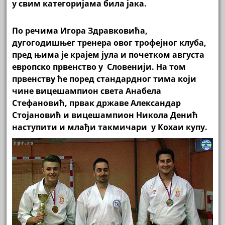
у свим категоријама била јака.
По речима Игора Здравковића,
дугогодишњег тренера овог трофејног клуба,
пред њима је крајем јула и почетком августа
европско првенство у Словенији. На том
првенству ће поред стандардног тима који
чине вицешампион света Анабела
Стефановић, првак државе Александар
Стојановић и вицешампион Никола Денић
наступити и млађи такмичари у Кохаи купу.