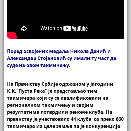
Поред освојених медаља Никола Денић и
Александар Стојановић су имали ту част да
суде на овом такмичењу.
На Првенству Србије одржаном у Јагодини
К.К.“Пуста Река“ је представљао тим
такмичара који су се квалификовали на
регионалном такмичењу и својим
резултатима потврдили реноме клуба. На
првенству је учествовало 44 клуба са преко 660
такмичара из целе земље па је конкуренција