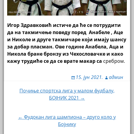
Игор Здравковић истиче да ће се потрудити
да на такмичење поведу поред Анабеле , Аце
и Николе и друге такмичаре који имају шансу
за добар пласман. Ове године Анабела, Аца и
Никола бране бронзу из Чехословачке и како
кажу трудиће се да се врате макар са
сребром.
15. јун 2021.
админ
Навигација
Почиње спортска лига у малом фудбалу,
БОЈНИК 2021 →
чланка
← Фудокан лига шампиона – друго коло у
Бојнику