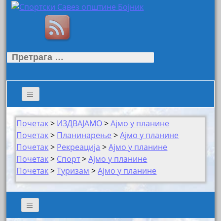
Претрага
за:
Почетак
>
ИЗДВАЈАМО
>
Ајмо у планине
Почетак
>
Планинарење
>
Ајмо у планине
Почетак
>
Рекреација
>
Ајмо у планине
Почетак
>
Спорт
>
Ајмо у планине
Почетак
>
Туризам
>
Ајмо у планине