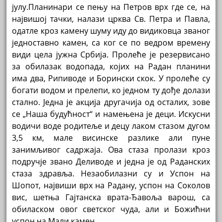
јулу.Планинари се пењу на Петров врх где се, на
највишој тачки, налази црква Св. Петра и Павла,
одатле кроз камену шуму иду до видиковца званог
једноставно камен, са ког се по ведром времену
види цела јужна Србија. Пролеће је резервисано
за обилазак водопада, којих на Радан планини
има два, Рипиводе и Борински скок. У пролеће су
богати водом и прелепи, ко једном ту дође долази
стално. Једна је акција другачија од осталих, зове
се „Наша будућност“ и намењена је деци. Искусни
водичи воде родитеље и децу лаком стазом дугом
3,5 км, мале висинске разлике али пуне
занимљивог садржаја. Ова стаза пролази кроз
подручје звано Деливоде и једна је од Раданских
стаза здравља. Незаобилазни су и Успон на
Шопот, највиши врх на Радану, успон на Соколов
вис, шетња Гајтанска врата-Ђавоља варош, са
обиласком овог светског чуда, али и Божићни
успон на Мали камен.