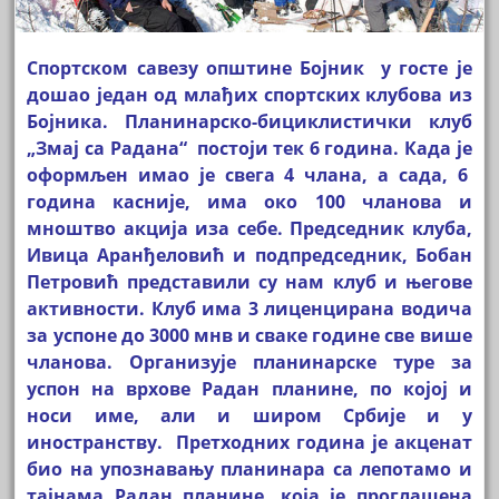
Спортском савезу општине Бојник у госте је
дошао један од млађих спортских клубова из
Бојника. Планинарско-бициклистички клуб
„Змај са Радана“ постоји тек 6 година. Када је
оформљен имао је свега 4 члана, а сада, 6
година касније, има око 100 чланова и
мноштво акција иза себе. Председник клуба,
Ивица Аранђеловић и подпредседник, Бобан
Петровић представили су нам клуб и његове
активности. Клуб има 3 лиценцирана водича
за успоне до 3000 мнв и сваке године све више
чланова. Организује планинарске туре за
успон на врхове Радан планине, по којој и
носи име, али и широм Србије и у
иностранству. Претходних година је акценат
био на упознавању планинара са лепотамо и
тајнама Радан планине, која је проглашена