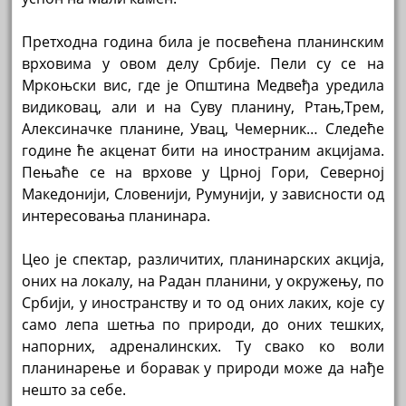
Претходна година била је посвећена планинским
врховима у овом делу Србије. Пели су се на
Мркоњски вис, где је Општина Медвеђа уредила
видиковац, али и на Суву планину, Ртањ,Трем,
Алексиначке планине, Увац, Чемерник… Следеће
године ће акценат бити на иностраним акцијама.
Пењаће се на врхове у Црној Гори, Северној
Македонији, Словенији, Румунији, у зависности од
интересовања планинара.
Цео је спектар, различитих, планинарских акција,
оних на локалу, на Радан планини, у окружењу, по
Србији, у иностранству и то од оних лаких, које су
само лепа шетња по природи, до оних тешких,
напорних, адреналинских. Ту свако ко воли
планинарење и боравак у природи може да нађе
нешто за себе.