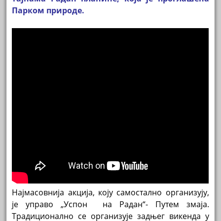
Парком природе.
Најмасовнија акција, коју самостално организују,
је управо „Успон на Радан“- Путем змаја.
Традиционално се организује задњег викенда у