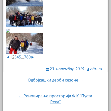
◄
1
2
3
4
5
...
7
8
9
►
23. новембар 2019.
админ
Навигација
Одбојкашки дерби сезоне →
чланка
← Реновирање просторија Ф.К.“Пуста
Река“