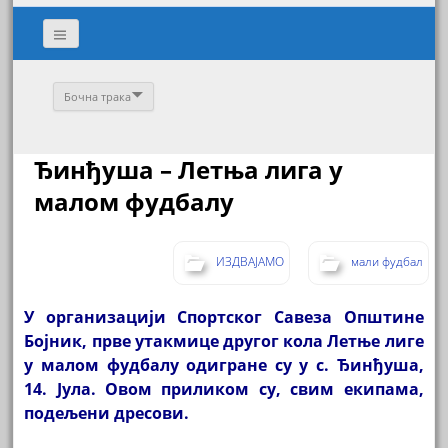
Бочна трака
Ђинђуша – Летња лига у
малом фудбалу
ИЗДВАЈАМО
мали фудбал
У организацији Спортског Савеза Општине
Бојник, прве утакмице другог кола Летње лиге
у малом фудбалу одигране су у с. Ђинђуша,
14. Јула. Овом приликом су, свим екипама,
подељени дресови.