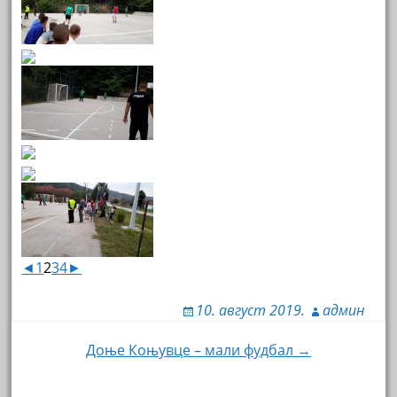
◄
1
2
3
4
►
10. август 2019.
админ
Навигација
Доње Коњувце – мали фудбал →
чланка