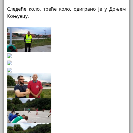
Следеће коло, треће коло, одиграно је у Доњем
Коњувцу.