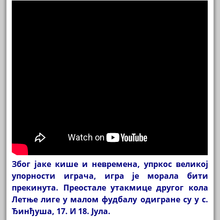
Због јаке кише и невремена, упркос великој
упорности играча, игра је морала бити
прекинута. Преостале утакмице другог кола
Летње лиге у малом фудбалу одигране су у с.
Ђинђуша, 17. И 18. Јула.