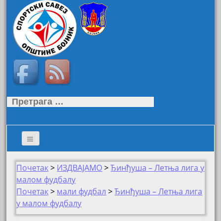
Претрага
за:
Почетак
>
ИЗДВАЈАМО
>
Ђинђуша – Летња лига у
малом фудбалу
Почетак
>
мали фудбал
>
Ђинђуша – Летња лига
у малом фудбалу